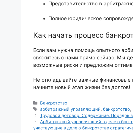
Представительство в арбитражно
Полное юридическое сопровожде
Как начать процесс банкро
Если вам нужна помощь опытного арб
свяжитесь с нами прямо сейчас. Мы д
возможные риски и предложим оптима
Не откладывайте важные финансовые 
начните новый этап жизни без долгов!
Рубрики
Банкротство
Метки
арбитражный управляющий
,
банкротство
,
Трудовой договор. Содержание. Порядок з
Арбитражный управляющий в деле о банкро
участвующие в деле о банкротстве стратегичес