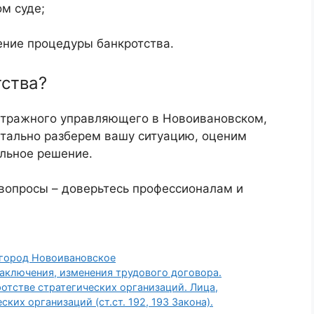
м суде;
ние процедуры банкротства.
тства?
итражного управляющего в Новоивановском,
етально разберем вашу ситуацию, оценим
льное решение.
вопросы – доверьтесь профессионалам и
город Новоивановское
аключения, изменения трудового договора.
тстве стратегических организаций. Лица,
ких организаций (ст.ст. 192, 193 Закона).