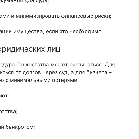
кументы для суда;
ами и минимизировать финансовые риски;
ции имущества, если это необходимо.
юридических лиц
едура банкротства может различаться. Для
ться от долгов через суд, а для бизнеса –
ию с минимальными потерями.
ают:
отства;
ии банкротом;