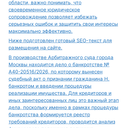
области, важно понимать, что
своевременное юридическое
сопровождение позволяет избежать
серьезных ошибок и защитить свои интересы
максимально эффективно.
Ниже подготовлен готовый SEO-текст для
размещения на сайте.
В производстве Арбитражного суда города
Москвы находится дело о банкротстве №
А40-20516/2026, по которому вынесен
судебный акт о признании гражданина Н.
банкротом и введении процедуры
реализации имущества. Для кредиторов и
иных заинтересованных лиц это важный этап
дела, поскольку именно в рамках процедуры
банкротства формируется реестр
требований кредиторов, проводится анализ