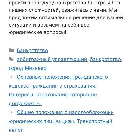
пройти процедуру банкротства быстро и без
лишних сложностей, свяжитесь с нами. Мы
предложим оптимальное решение для вашей
ситуации и возьмем на себя все
юридические вопросы!
Рубрики
Банкротство
Метки
арбитражный управляющий
,
банкротство
,
город Михнево
Основные положения Гражданского
кодекса гражданин о страховании.
Интересы, страхование которых не
допускается.
Общие положения о налогообложении
юридических лиц. Акцизы. Транспортный
налог.