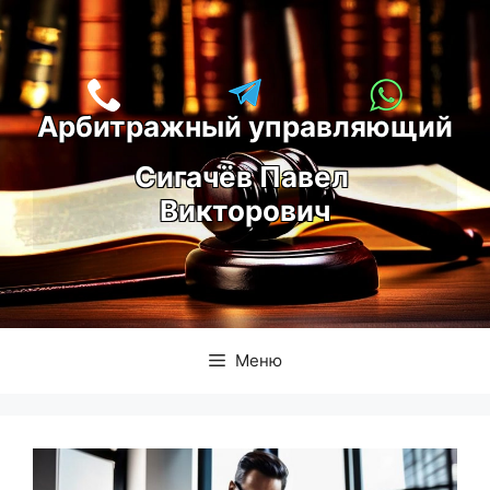
Перейти
к
содержимому
Арбитражный управляющий
С
игачёв Павел 
Викторович
Меню