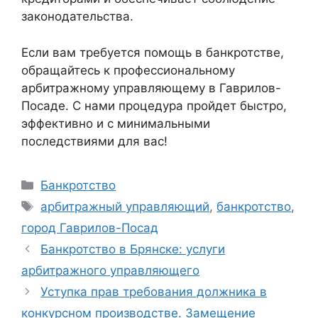
законодательства.
Если вам требуется помощь в банкротстве,
обращайтесь к профессиональному
арбитражному управляющему в Гаврилов-
Посаде. С нами процедура пройдет быстро,
эффективно и с минимальными
последствиями для вас!
Рубрики
Банкротство
Метки
арбитражный управляющий
,
банкротство
,
город Гаврилов-Посад
Банкротство в Брянске: услуги
арбитражного управляющего
Уступка прав требования должника в
конкурсном производстве. Замещение