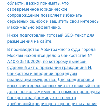
области, важно понимать, что
своевременное юридическое
сопровождение позволяет избежать
серьезных ошибок и защитить свои интересы
максимально эффективно.
Ниже подготовлен готовый SEO-текст для
размещения на сайте.
В производстве Арбитражного суда города
Москвы находится дело о банкротстве №
А40-20516/2026, по которому вынесен
судебный акт о признании гражданина Н.
банкротом и введении процедуры
реализации имущества. Для кредиторов и
иных заинтересованных лиц это важный этап
дела, поскольку именно в рамках процедуры
банкротства формируется реестр
требований кредиторов, проводится анализ