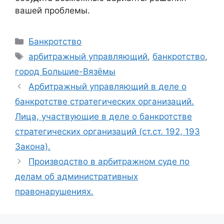
вашей проблемы.
Рубрики
Банкротство
Метки
арбитражный управляющий
,
банкротство
,
город Большие-Вязёмы
Арбитражный управляющий в деле о
банкротстве стратегических организаций.
Лица, участвующие в деле о банкротстве
стратегических организаций (ст.ст. 192, 193
Закона).
Производство в арбитражном суде по
делам об административных
правонарушениях.