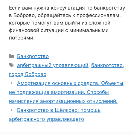
Если вам нужна консультация по банкротству
в Боброво, обращайтесь к профессионалам,
которые помогут вам выйти из сложной
финансовой ситуации с минимальными
потерями.
Рубрики
Банкротство
Метки
арбитражный управляющий
,
банкротство
,
город Боброво
Амортизация основных средств. Объекты,
не подлежащие амортизации. Способы
начисления амортизационных отчислений.
Банкротство в Щёлково: помощь
арбитражного управляющего