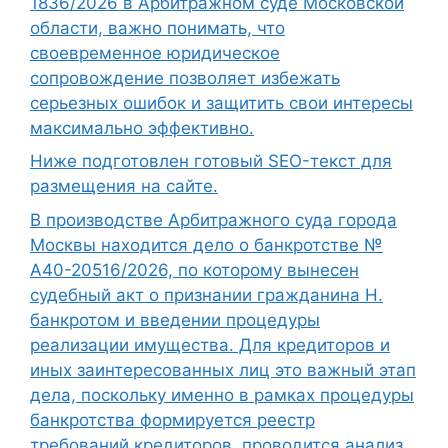
1836/2026 в Арбитражном суде Московской
области, важно понимать, что
своевременное юридическое
сопровождение позволяет избежать
серьезных ошибок и защитить свои интересы
максимально эффективно.
Ниже подготовлен готовый SEO-текст для
размещения на сайте.
В производстве Арбитражного суда города
Москвы находится дело о банкротстве №
А40-20516/2026, по которому вынесен
судебный акт о признании гражданина Н.
банкротом и введении процедуры
реализации имущества. Для кредиторов и
иных заинтересованных лиц это важный этап
дела, поскольку именно в рамках процедуры
банкротства формируется реестр
требований кредиторов, проводится анализ