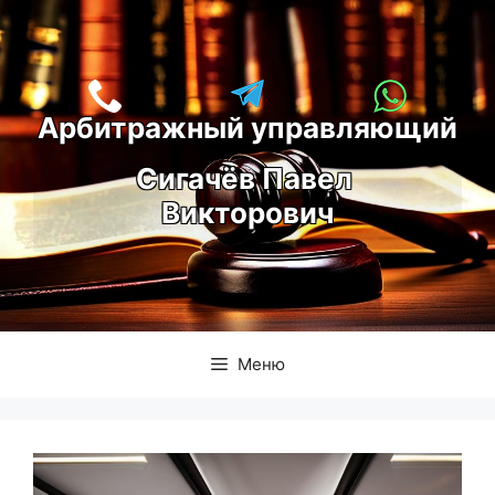
Перейти
к
содержимому
Арбитражный управляющий
С
игачёв Павел 
Викторович
Меню