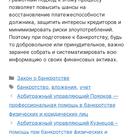
позволяет повысить шансы на
восстановление платежеспособности
должника, защитить интересы кредиторов и
минимизировать риски злоупотреблений.
Поэтому при подготовке к банкротству, будь
то добровольное или принудительное, важно
заранее собрать и систематизировать всю
информацию о своих финансовых активах.
Рубрики
Закон о банкротстве
Метки
банкротство
,
вложения
,
учет
Арбитражный управляющий Поярков —
профессиональная помощь в банкротстве
физических и юридических лиц
Арбитражный управляющий Кузнецов –
помощь при банкротстве физических и