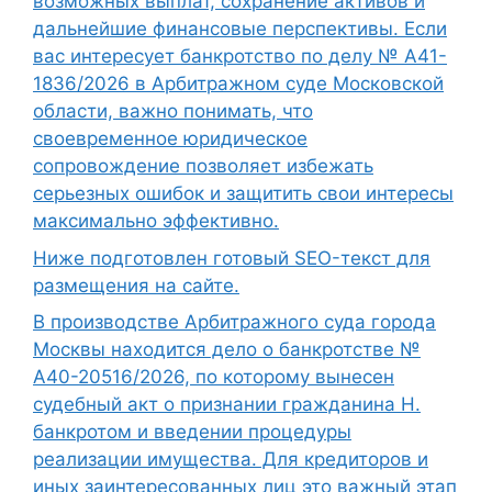
возможных выплат, сохранение активов и
дальнейшие финансовые перспективы. Если
вас интересует банкротство по делу № А41-
1836/2026 в Арбитражном суде Московской
области, важно понимать, что
своевременное юридическое
сопровождение позволяет избежать
серьезных ошибок и защитить свои интересы
максимально эффективно.
Ниже подготовлен готовый SEO-текст для
размещения на сайте.
В производстве Арбитражного суда города
Москвы находится дело о банкротстве №
А40-20516/2026, по которому вынесен
судебный акт о признании гражданина Н.
банкротом и введении процедуры
реализации имущества. Для кредиторов и
иных заинтересованных лиц это важный этап