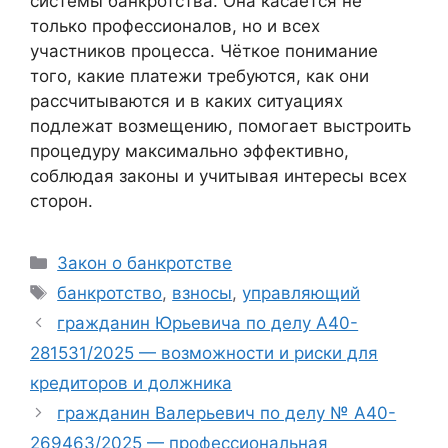
системы банкротства. Она касается не
только профессионалов, но и всех
участников процесса. Чёткое понимание
того, какие платежи требуются, как они
рассчитываются и в каких ситуациях
подлежат возмещению, помогает выстроить
процедуру максимально эффективно,
соблюдая законы и учитывая интересы всех
сторон.
Рубрики
Закон о банкротстве
Метки
банкротство
,
взносы
,
управляющий
гражданин Юрьевича по делу А40-
281531/2025 — возможности и риски для
кредиторов и должника
гражданин Валерьевич по делу № А40-
269463/2025 — профессиональная