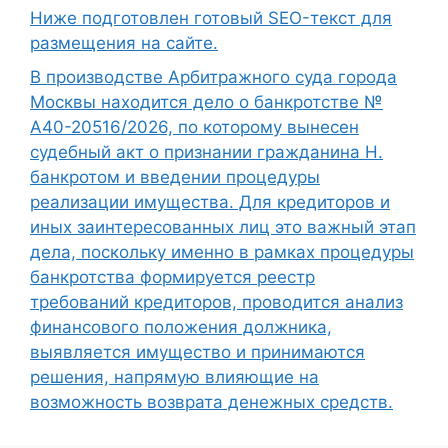
Ниже подготовлен готовый SEO-текст для
размещения на сайте.
В производстве Арбитражного суда города
Москвы находится дело о банкротстве №
А40-20516/2026, по которому вынесен
судебный акт о признании гражданина Н.
банкротом и введении процедуры
реализации имущества. Для кредиторов и
иных заинтересованных лиц это важный этап
дела, поскольку именно в рамках процедуры
банкротства формируется реестр
требований кредиторов, проводится анализ
финансового положения должника,
выявляется имущество и принимаются
решения, напрямую влияющие на
возможность возврата денежных средств.