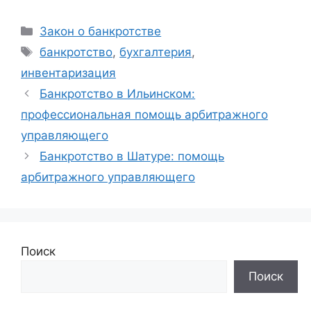
Рубрики
Закон о банкротстве
Метки
банкротство
,
бухгалтерия
,
инвентаризация
Банкротство в Ильинском:
профессиональная помощь арбитражного
управляющего
Банкротство в Шатуре: помощь
арбитражного управляющего
Поиск
Поиск