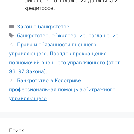
финансового положения должника и
кредиторов.
Рубрики
Закон о банкротстве
Метки
банкротство
,
обжалование
,
соглашение
Права и обязанности внешнего
управляющего. Порядок прекращения
полномочий внешнего управляющего (ст.ст.
96, 97 Закона).
Банкротство в Кологриве:
профессиональная помощь арбитражного
управляющего
Поиск