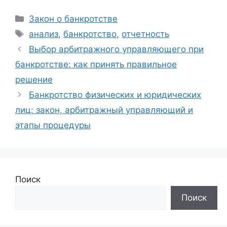
Рубрики
Закон о банкротстве
Метки
анализ
,
банкротство
,
отчетность
Выбор арбитражного управляющего при
банкротстве: как принять правильное
решение
Банкротство физических и юридических
лиц: закон, арбитражный управляющий и
этапы процедуры
Поиск
Поиск