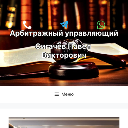
Перейти
к
содержимому
Арбитражный управляющий
С
игачёв Павел 
Викторович
Меню