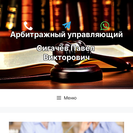
Перейти
к
содержимому
Арбитражный управляющий
С
игачёв Павел 
Викторович
Меню