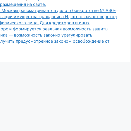
размещения на сайте.
а Москвы рассматривается дело о банкротстве № А40-
зации имущества гражданина Н., что означает переход
 физического лица. Для кредиторов и иных
котором формируется реальная возможность защиты
ника — возможность законно урегулировать
олучить предусмотренное законом освобождение от