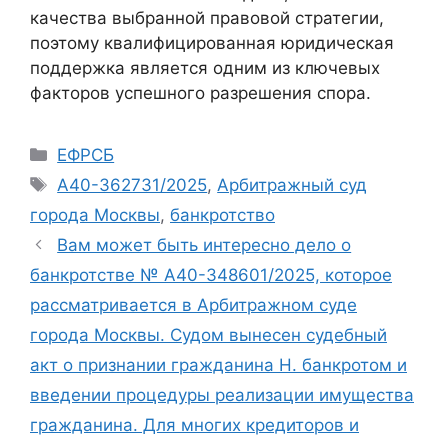
качества выбранной правовой стратегии,
поэтому квалифицированная юридическая
поддержка является одним из ключевых
факторов успешного разрешения спора.
Рубрики
ЕФРСБ
Метки
А40-362731/2025
,
Арбитражный суд
города Москвы
,
банкротство
Вам может быть интересно дело о
банкротстве № А40-348601/2025, которое
рассматривается в Арбитражном суде
города Москвы. Судом вынесен судебный
акт о признании гражданина Н. банкротом и
введении процедуры реализации имущества
гражданина. Для многих кредиторов и