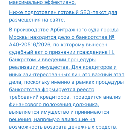
максимально эффективно.
Ниже подготовлен готовый SEO-текст для
размещения на сайте.
В производстве Арбитражного суда города
Москвы находится дело о банкротстве №
А40-20516/2026, по которому вынесен
судебный акт о признании гражданина Н.
банкротом и введении процедуры
реализации имущества. Для кредиторов и
иных заинтересованных лиц это важный этап
дела, поскольку именно в рамках процедуры
банкротства формируется реестр
требований кредиторов, проводится анализ
финансового положения должника,
выявляется имущество и принимаются
решения, напрямую влияющие на
возможность возврата денежных средств.