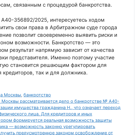
осам, связанным с процедурой банкротства.
 А40-356892/2025, интересуетесь ходом
итить свои права в Арбитражном суде города
ние позволит своевременно выявить риски и
коном возможности. Банкротство — это
ом результат напрямую зависит от качества
вки представителя. Именно поэтому участие
стую становится решающим фактором для
 кредиторов, так и для должника.
да Москвы
,
банкротство
а Москвы рассматривается дело о банкротстве № А40-
зации имущества гражданина Н., что означает переход
 физического лица. Для кредиторов и иных
котором формируется реальная возможность защиты
ника — возможность законно урегулировать
олучить предусмотренное законом освобождение от