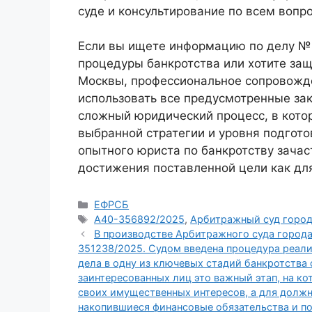
суде и консультирование по всем вопр
Если вы ищете информацию по делу №
процедуры банкротства или хотите защ
Москвы, профессиональное сопровожде
использовать все предусмотренные за
сложный юридический процесс, в котор
выбранной стратегии и уровня подгото
опытного юриста по банкротству зача
достижения поставленной цели как для
Рубрики
ЕФРСБ
Метки
А40-356892/2025
,
Арбитражный суд горо
В производстве Арбитражного суда город
351238/2025. Судом введена процедура реали
дела в одну из ключевых стадий банкротства
заинтересованных лиц это важный этап, на 
своих имущественных интересов, а для долж
накопившиеся финансовые обязательства и п