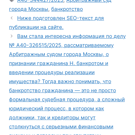
А40-344427/2025
,
Арбитражный суд
города Москвы
,
банкротство
Ниже подготовлен SEO-текст для
публикации на сайте.
Вам стала интересна информация по делу
№ А40-326515/2025, рассматриваемому
Арбитражным судом города Москвы, о
признании гражданина Н. банкротом и
введении процедуры реализации
имущества? Тогда важно понимать, что
банкротство гражданина — это не просто
формальная судебная процедура, а сложный
юридический процесс, в котором как
должники, так и кредиторы могут
столкнуться с серьезными финансовыми