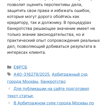
позволит оценить перспективы дела,
защитить свои права и избежать ошибок,
которые могут дорого обойтись как
кредитору, так и должнику. В процедурах
банкротства решающее значение имеет не
только знание законодательства, но и
практический опыт сопровождения реальных
дел, позволяющий добиваться результата в
интересах клиента.
Рубрики
ЕФРСБ
Метки
А40-316279/2025
,
Арбитражный суд
города Москвы
,
банкротство
Для публикации на сайте подготовил
текст статьи:
В Арбитражном суде города Москвы по