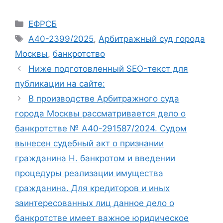
Рубрики
ЕФРСБ
Метки
А40-2399/2025
,
Арбитражный суд города
Москвы
,
банкротство
Ниже подготовленный SEO-текст для
публикации на сайте:
В производстве Арбитражного суда
города Москвы рассматривается дело о
банкротстве № А40-291587/2024. Судом
вынесен судебный акт о признании
гражданина Н. банкротом и введении
процедуры реализации имущества
гражданина. Для кредиторов и иных
заинтересованных лиц данное дело о
банкротстве имеет важное юридическое