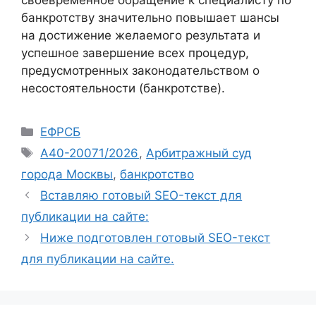
своевременное обращение к специалисту по
банкротству значительно повышает шансы
на достижение желаемого результата и
успешное завершение всех процедур,
предусмотренных законодательством о
несостоятельности (банкротстве).
Рубрики
ЕФРСБ
Метки
А40-20071/2026
,
Арбитражный суд
города Москвы
,
банкротство
Вставляю готовый SEO-текст для
публикации на сайте:
Ниже подготовлен готовый SEO-текст
для публикации на сайте.