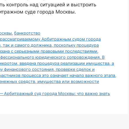
ть контроль над ситуацией и выстроить
итражном суде города Москвы.
осквы
,
банкротство
, рассматриваемому Арбитражным судом города
, так и самого должника, поскольку процедура
язана с серьезными правовыми последствиями,
фессионального юридического сопровождения. В
анкротом, введена процедура реализации имущества, а
у финансового состояния, проверке сделок и
астников процесса это означает начало важного этапа,
денежных средств, имущества или возможности
— Арбитражный суд города Москвы: что важно знать