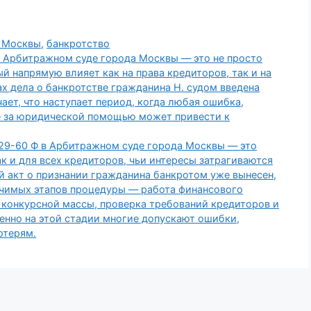
 Москвы
,
банкротство
в Арбитражном суде города Москвы — это не просто
й напрямую влияет как на права кредиторов, так и на
 дела о банкротстве гражданина Н. судом введена
ает, что наступает период, когда любая ошибка,
е за юридической помощью может привести к
129-60 Ф в Арбитражном суде города Москвы — это
ак и для всех кредиторов, чьи интересы затрагиваются
 акт о признании гражданина банкротом уже вынесен,
начимых этапов процедуры — работа финансового
 конкурсной массы, проверка требований кредиторов и
енно на этой стадии многие допускают ошибки,
отерям.