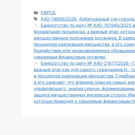
Рубрики
ЕФРСБ
Метки
А40-14606/2026
,
Арбитражный суд города
Банкротство по делу № А40-161940/2025 
формальная процедура, а важный этап, которы
имущественное положение должника. В рамках
процедура реализации имущества, а это означ
бездействие или несвоевременное обращени
серьезным финансовым потерям.
Банкротство по делу № А40-21877/2026 -
важный этап как для самого гражданина Н., т
в процедуре реализации имущества. Судебный
а это означает, что впереди один из самых з
управляющего, анализ сделок, формирование
защита имущественных интересов сторон. Им
которые приводят к серьезным финансовым п