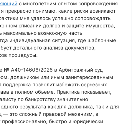
ляющий
с многолетним опытом сопровождения
 я прекрасно понимаю, какие риски возникают
практики мне удалось успешно сопровождать
конном списании долгов и защите имущества,
ть максимально возможную часть
егда индивидуальная ситуация, где шаблонные
бует детального анализа документов,
ков процедуры.
тве № А40-14606/2026 в
Арбитражный суд
ором, должником или иным заинтересованным
 поддержка позволит избежать серьезных
ава в полном объеме. Практика показывает,
алисту по банкротству значительно
дного результата как для должника, так и для
ц — это сложный правовой механизм, в
т профессионально, быстро и юридически