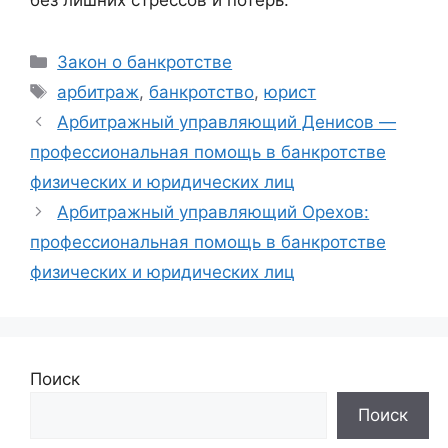
без лишних стрессов и потерь.
Рубрики
Закон о банкротстве
Метки
арбитраж
,
банкротство
,
юрист
Арбитражный управляющий Денисов —
профессиональная помощь в банкротстве
физических и юридических лиц
Арбитражный управляющий Орехов:
профессиональная помощь в банкротстве
физических и юридических лиц
Поиск
Поиск