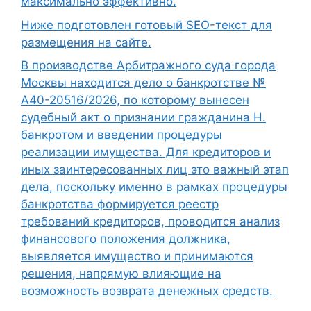
максимально эффективно.
Ниже подготовлен готовый SEO-текст для
размещения на сайте.
В производстве Арбитражного суда города
Москвы находится дело о банкротстве №
А40-20516/2026, по которому вынесен
судебный акт о признании гражданина Н.
банкротом и введении процедуры
реализации имущества. Для кредиторов и
иных заинтересованных лиц это важный этап
дела, поскольку именно в рамках процедуры
банкротства формируется реестр
требований кредиторов, проводится анализ
финансового положения должника,
выявляется имущество и принимаются
решения, напрямую влияющие на
возможность возврата денежных средств.