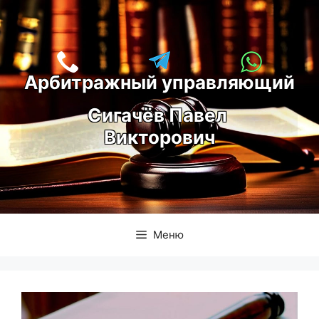
Перейти
к
содержимому
Арбитражный управляющий
С
игачёв Павел 
Викторович
Меню