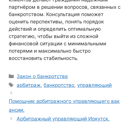
партнёром в решении вопросов, связанных с
банкротством. Консультация поможет
оценить перспективы, понять порядок
действий и определить оптимальную
стратегию, чтобы выйти из сложной
финансовой ситуации с минимальными
потерями и максимально быстро
восстановить стабильность.
Рубрики
Закон о банкротстве
Метки
арбитраж
,
банкротство
,
управляющий
Помощник арбитражного управляющего вак
ансии.
Арбитражный управляющий Иркутск.