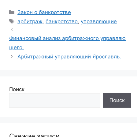
Рубрики
Закон о банкротстве
Метки
арбитраж
,
банкротство
,
управляющие
Финансовый анализ арбитражного управляю
щего.
Арбитражный управляющий Ярославль.
Поиск
Поиск
Свежие записи