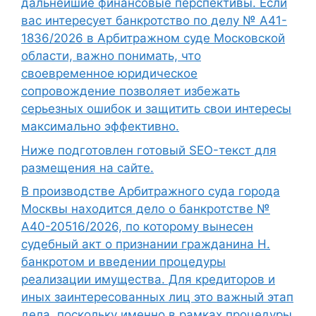
дальнейшие финансовые перспективы. Если
вас интересует банкротство по делу № А41-
1836/2026 в Арбитражном суде Московской
области, важно понимать, что
своевременное юридическое
сопровождение позволяет избежать
серьезных ошибок и защитить свои интересы
максимально эффективно.
Ниже подготовлен готовый SEO-текст для
размещения на сайте.
В производстве Арбитражного суда города
Москвы находится дело о банкротстве №
А40-20516/2026, по которому вынесен
судебный акт о признании гражданина Н.
банкротом и введении процедуры
реализации имущества. Для кредиторов и
иных заинтересованных лиц это важный этап
дела, поскольку именно в рамках процедуры