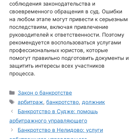
соблюдения законодательства и
своевременного обращения в суд. Ошибки
на любом этапе могут привести к серьезным
последствиям, включая привлечение
руководителей к ответственности. Поэтому
рекомендуется воспользоваться услугами
профессиональных юристов, которые
помогут правильно подготовить документы и
защитить интересы всех участников
процесса.
Рубрики
Закон о банкротстве
Метки
арбитраж
,
банкротство
,
должник
Банкротство в Судже: помощь
арбитражного управляющего
Банкротство в Нелидово: услуги