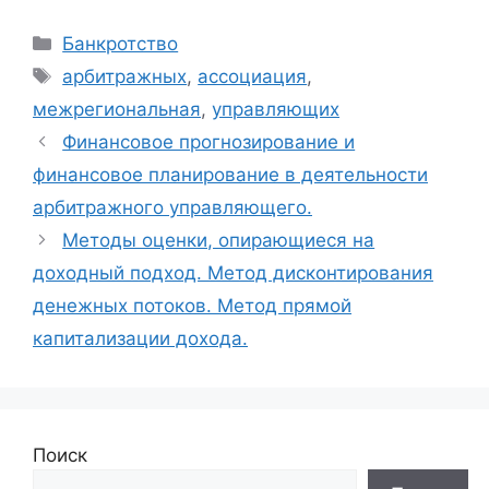
Рубрики
Банкротство
Метки
арбитражных
,
ассоциация
,
межрегиональная
,
управляющих
Финансовое прогнозирование и
финансовое планирование в деятельности
арбитражного управляющего.
Методы оценки, опирающиеся на
доходный подход. Метод дисконтирования
денежных потоков. Метод прямой
капитализации дохода.
Поиск