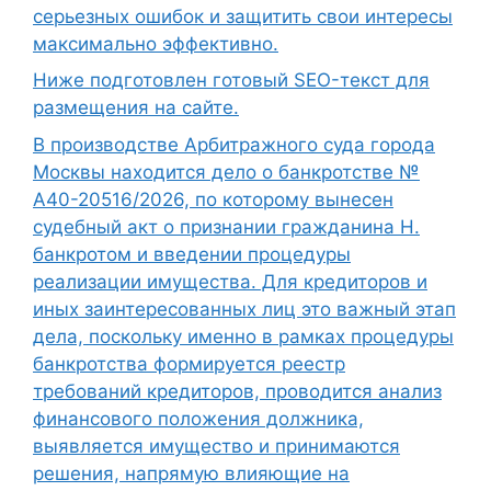
серьезных ошибок и защитить свои интересы
максимально эффективно.
Ниже подготовлен готовый SEO-текст для
размещения на сайте.
В производстве Арбитражного суда города
Москвы находится дело о банкротстве №
А40-20516/2026, по которому вынесен
судебный акт о признании гражданина Н.
банкротом и введении процедуры
реализации имущества. Для кредиторов и
иных заинтересованных лиц это важный этап
дела, поскольку именно в рамках процедуры
банкротства формируется реестр
требований кредиторов, проводится анализ
финансового положения должника,
выявляется имущество и принимаются
решения, напрямую влияющие на