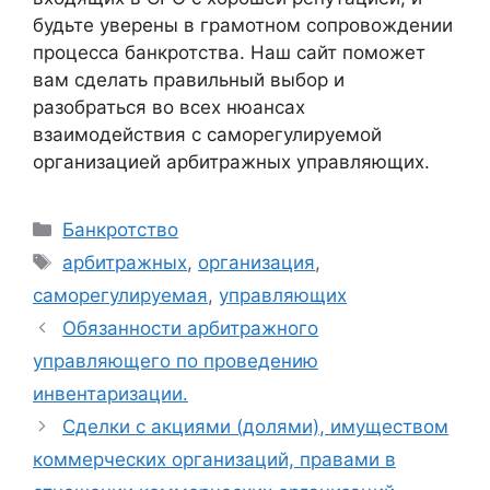
будьте уверены в грамотном сопровождении
процесса банкротства. Наш сайт поможет
вам сделать правильный выбор и
разобраться во всех нюансах
взаимодействия с саморегулируемой
организацией арбитражных управляющих.
Рубрики
Банкротство
Метки
арбитражных
,
организация
,
саморегулируемая
,
управляющих
Обязанности арбитражного
управляющего по проведению
инвентаризации.
Сделки с акциями (долями), имуществом
коммерческих организаций, правами в