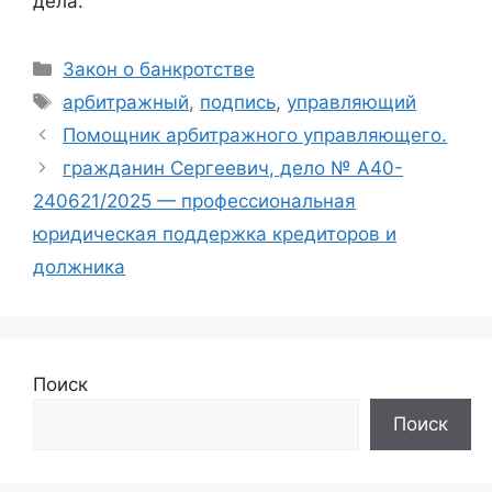
дела.
Рубрики
Закон о банкротстве
Метки
арбитражный
,
подпись
,
управляющий
Помощник арбитражного управляющего.
гражданин Сергеевич, дело № А40-
240621/2025 — профессиональная
юридическая поддержка кредиторов и
должника
Поиск
Поиск