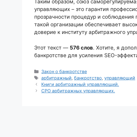
Таким образом, союз саморегулируема
управляющих – это гарантия професси
прозрачности процедур и соблюдения п
такой организации обеспечивает высо
доверие к институту арбитражного упр
Этот текст —
576 слов
. Хотите, я доп
банкротстве для усиления SEO-эффект
Рубрики
Закон о банкротстве
Метки
арбитражный
,
банкротство
,
управляющий
Книги арбитражный управляющий.
СРО арбитражных управляющих.