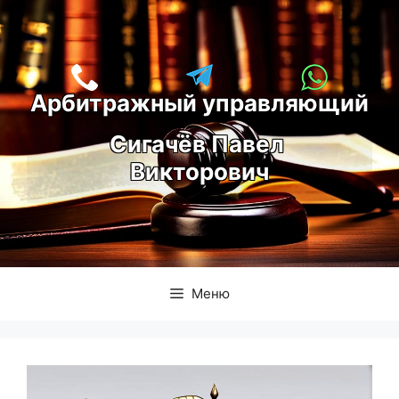
Перейти
к
содержимому
Арбитражный управляющий
С
игачёв Павел 
Викторович
Меню