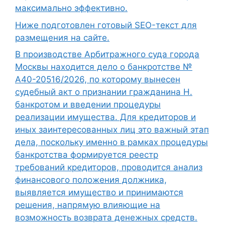
максимально эффективно.
Ниже подготовлен готовый SEO-текст для
размещения на сайте.
В производстве Арбитражного суда города
Москвы находится дело о банкротстве №
А40-20516/2026, по которому вынесен
судебный акт о признании гражданина Н.
банкротом и введении процедуры
реализации имущества. Для кредиторов и
иных заинтересованных лиц это важный этап
дела, поскольку именно в рамках процедуры
банкротства формируется реестр
требований кредиторов, проводится анализ
финансового положения должника,
выявляется имущество и принимаются
решения, напрямую влияющие на
возможность возврата денежных средств.