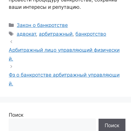
ваши интересы и репутацию.
Рубрики
Закон о банкротстве
Метки
адвокат
,
арбитражный
,
банкротство
Арбитражный лицо управляющий физически
й.
Фз о банкротстве арбитражный управляющи
й.
Поиск
Поиск