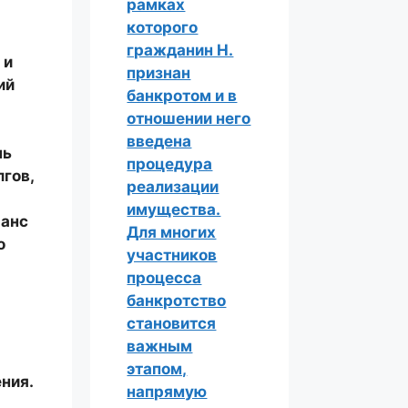
рамках
которого
гражданин Н.
 и
признан
ий
банкротом и в
отношении него
введена
нь
процедура
лгов,
реализации
имущества.
шанс
Для многих
о
участников
процесса
банкротство
становится
важным
этапом,
ния.
напрямую