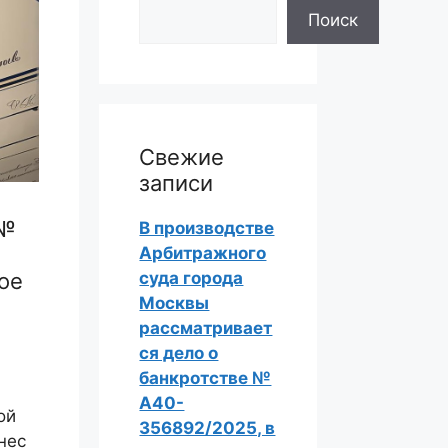
Поиск
Свежие
записи
 №
В производстве
Арбитражного
суда города
ое
Москвы
рассматривает
ся дело о
банкротстве №
А40-
ой
356892/2025, в
нес