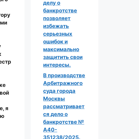
делу о
банкротстве
тору
позволяет
ыми
избежать
серьезных
ошибок и
у
максимально
к
защитить свои
естр
интересы.
В производстве
Арбитражного
же
суда города
овой
Москвы
рассматривает
е
, я
ся дело о
ню
банкротстве №
А40-
351238/2025.