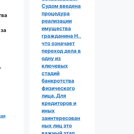
Судом введена
процедура
тва
реализации
имущества
 за
гражданина Н.,
что означает
переход дела в
одну из
ключевых
о
стадий
банкротства
физического
лица. Для
кредиторов и
иных
кая
заинтересован
ных лиц это
важный этап,