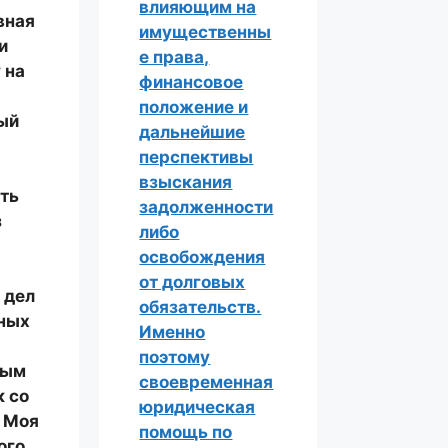
влияющим на
вная
имущественны
и
е права,
 на
финансовое
положение и
ый
дальнейшие
перспективы
взыскания
ть
задолженности
з
либо
освобождения
от долговых
 дел
обязательств.
ьных
Именно
поэтому
ным
своевременная
к со
юридическая
. Моя
помощь по
ого