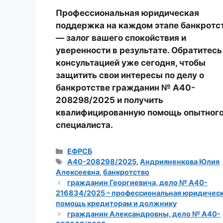
Профессиональная юридическая
поддержка на каждом этапе банкротс
— залог вашего спокойствия и
уверенности в результате. Обратитесь
консультацией уже сегодня, чтобы
защитить свои интересы по делу
о
банкротстве гражданин № А40-
208298/2025
и получить
квалифицированную помощь опытног
специалиста.
Рубрики
ЕФРСБ
Метки
А40-208298/2025
,
Андрияненкова Юлия
Алексеевна
,
банкротство
гражданин Георгиевича, дело № А40-
216834/2025 – профессиональная юридичес
помощь кредиторам и должнику
гражданин Александровны, дело № А40-