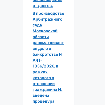
от долгов.
В производстве
Арбитражного
суда
Московской
области
рассматривает
ся дело о
банкротстве №
А41-
1836/2026, в
рамках
которого в
отношении
гражданина Н.
введена
процедура