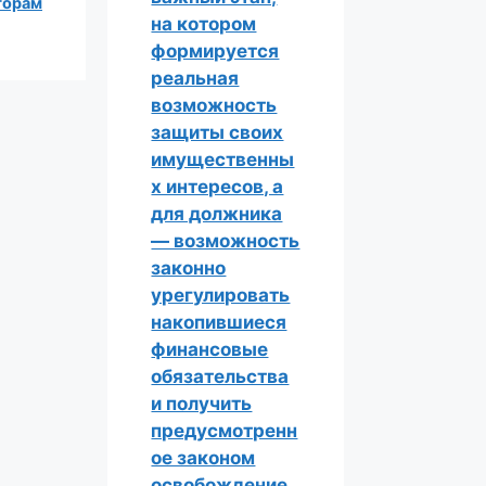
торам
на котором
формируется
реальная
возможность
защиты своих
имущественны
х интересов, а
для должника
— возможность
законно
урегулировать
накопившиеся
финансовые
обязательства
и получить
предусмотренн
ое законом
освобождение