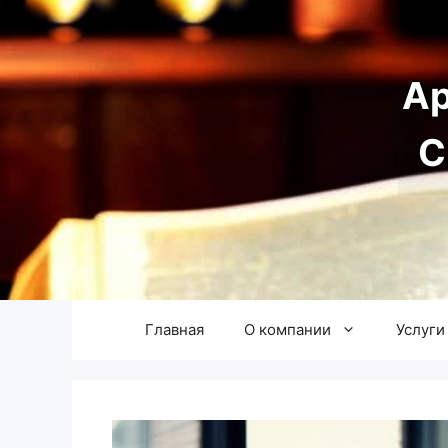
Перейти
к
содержимому
А
С
Главная
О компании
Услуги