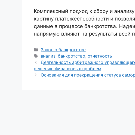
Комплексный подход к сбору и анализ
картину платежеспособности и позвол
данные в процессе банкротства. Надеж
напрямую влияют на результаты всей 
Рубрики
Закон о банкротстве
Метки
анализ
,
банкротство
,
отчетность
Деятельность арбитражного управляющего
решению финансовых проблем
Основания для прекращения статуса само